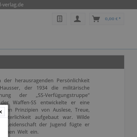
-verlag.de
0,00 € *
n der herausragenden Persönlichkeit
Hausser, der 1934 die militärische
hung der „SS-Verfügungstruppe“
der Waffen-SS entwickelte er eine
f den Prinzipien von Auslese, Treue,
itterlichkeit aufgebaut war. Wilde
re Leidenschaft der Jugend fügte er
ischen Welt ein.