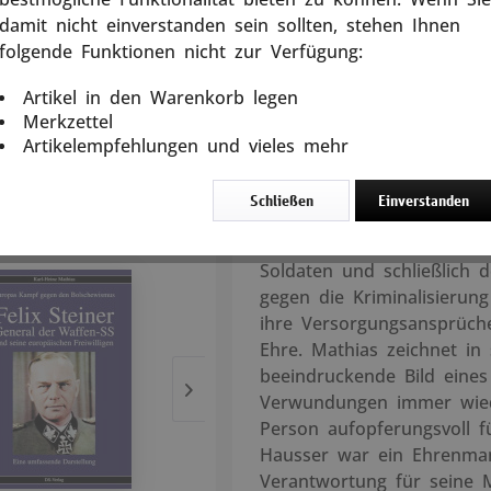
Eingebettet in umfangreic
damit nicht einverstanden sein sollten, stehen Ihnen
5 Tage
Geschehnisse der 30er un
folgende Funktionen nicht zur Verfügung:
weltpolitischen Hintergrü
In den
Warenkorb
Weltkrieges aufzeigen soll
Artikel in den Warenkorb legen
militärischen Werdegang ei
Merkzettel
mit der Entstehung der SS
Artikelempfehlungen und vieles mehr
ihre unzähligen Fronteins
der Waffen-SS in die Krie
rtikel
Schließen
Einverstanden
Diffamierung der vom Nür
Mitgliedern einer Verbrec
Soldaten und schließlich
gegen die Kriminalisierung
ihre Versorgungsansprüch
Ehre. Mathias zeichnet in
beeindruckende Bild eine
Verwundungen immer wied
Person aufopferungsvoll f
Hausser war ein Ehrenman
Verantwortung für seine 