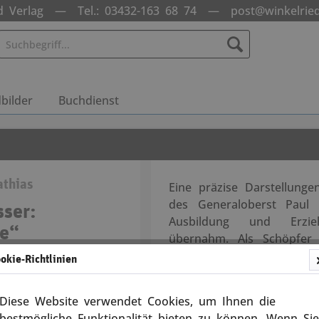
ed Verlag — Tel.: 03432-163 68 74 —
post@winkelried
bilder
Buchdienst
athias
Eine präzise Darstellunge
des Generaloberst Paul 
sser:
Ausbildung und Erzie
ne“
übernahm. Als Schöpfer 
soldatische Lehre, die au
okie-Richtlinien
10007
Gehorsam, Anstand und R
Kühnheit und revolutionä
Diese Website verwendet Cookies, um Ihnen die
in die Ordnung der soldat
bestmögliche Funktionalität bieten zu können. Wenn Sie
Versandkosten