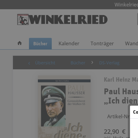
Winkelri
Bücher
Kalender
Tonträger
Wand
Übersicht
Bücher
DS-Verlag
Karl Heinz M
Paul Hau
„Ich die
Co
Artikel-Nr.: 
22,90 €
inkl. MwSt.
zzgl. 