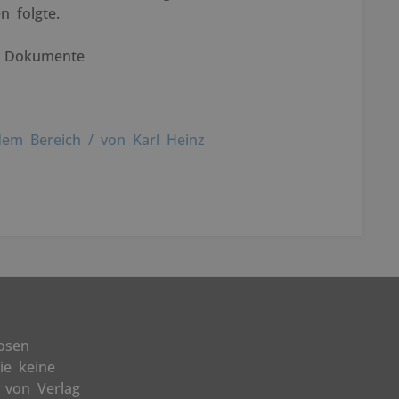
n folgte.
nd Dokumente
em Bereich / von Karl Heinz
osen
ie keine
 von Verlag