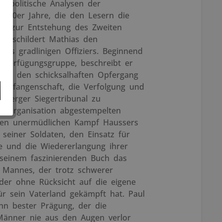
he politische Analysen der
d 40er Jahre, die den Lesern die
nde zur Entstehung des Zweiten
en, schildert Mathias den
nes gradlinigen Offiziers. Beginnend
-Verfügungsgruppe, beschreibt er
ätze, den schicksalhaften Opfergang
gsgefangenschaft, die Verfolgung und
nberger Siegertribunal zu
herorganisation abgestempelten
 den unermüdlichen Kampf Haussers
 seiner Soldaten, den Einsatz für
e und die Wiedererlangung ihrer
 seinem faszinierenden Buch das
s Mannes, der trotz schwerer
er ohne Rücksicht auf die eigene
ür sein Vaterland gekämpft hat. Paul
n bester Prägung, der die
Männer nie aus den Augen verlor