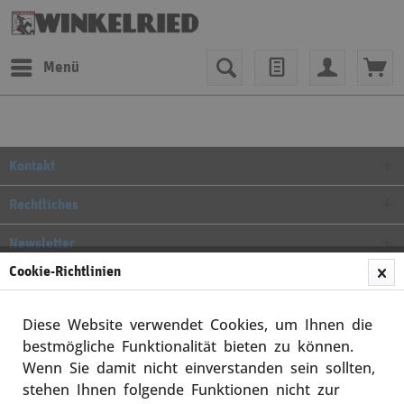
Menü
Kontakt
Rechtliches
Newsletter
Cookie-Richtlinien
* Alle Preise inkl. gesetzl. Mehrwertsteuer zzgl.
Versandkosten
und
ggf. Nachnahmegebühren, wenn nicht anders beschrieben
Diese Website verwendet Cookies, um Ihnen die
bestmögliche Funktionalität bieten zu können.
Cookie-Einstellungen
Wenn Sie damit nicht einverstanden sein sollten,
stehen Ihnen folgende Funktionen nicht zur