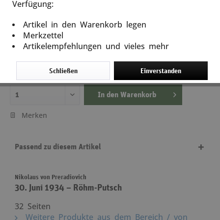
Verfügung:
30. Juni 1934 – Röhm-Putsch
Artikel in den Warenkorb legen
Artikel-Nr.: 10992
Merkzettel
Artikelempfehlungen und vieles mehr
5,00 €
inkl. MwSt.
zzgl. Versandkosten
Schließen
Einverstanden
Lieferzeit ca. 5 Tage
In den
Warenkorb
Merken
Passend zu diesem Artikel
Nikolaus von Preradiovich
30. Juni 1934 – Röhm-Putsch
32 Seiten
Weitere Produkte aus dem Bereich / von