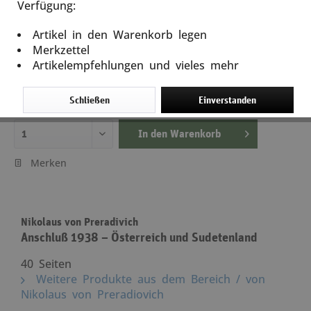
Verfügung:
Anschluß 1938 – Österreich und Sudetenland
Artikel in den Warenkorb legen
Artikel-Nr.: 10993
Merkzettel
Artikelempfehlungen und vieles mehr
5,00 €
inkl. MwSt.
zzgl. Versandkosten
Schließen
Einverstanden
Lieferzeit ca. 5 Tage
In den
Warenkorb
Merken
Nikolaus von Preradivich
Anschluß 1938 – Österreich und Sudetenland
40 Seiten
Weitere Produkte aus dem Bereich / von
Nikolaus von Preradiovich