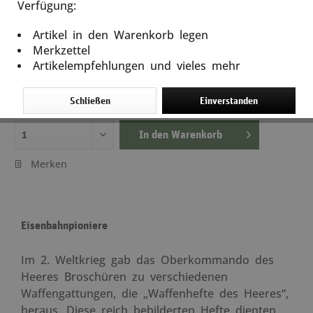
Verfügung:
Eisenbahnpioniere
Artikel in den Warenkorb legen
Artikel-Nr.: 11224
Merkzettel
Artikelempfehlungen und vieles mehr
6,80 €
inkl. MwSt.
zzgl. Versandkosten
Schließen
Einverstanden
Lieferzeit ca. 5 Tage
In den
Warenkorb
Merken
Eisenbahnpioniere
Im 2. Weltkrieg gab das Oberkommando des
Heeres Broschüren zu verschiedenen
Waffengattungen, die „Waffenhefte des Heeres“,
heraus. Diese reich bebilderten Hefte dienten