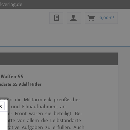
-verlag.de
0,00 € *
r Waffen-SS
darte SS Adolf Hitler
egten die Militärmusik preußischer
funk- und Filmaufnahmen, an
 der Front waren sie beteiligt. Bei
n hatte vor allem die Leibstandarte
entative Aufgaben zu erfüllen. Auch