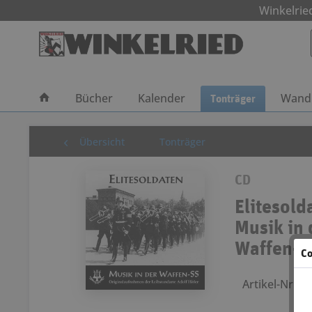
Winkelri
Bücher
Kalender
Tonträger
Wandb
Übersicht
Tonträger
CD
Elitesold
Musik in 
Waffen-S
Co
Artikel-Nr.: 