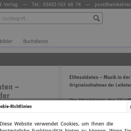
ed Verlag — Tel.: 03432-163 68 74 —
post@winkelried
ilder
Buchdienst
Elitesoldaten – Musik in de
aten –
Originalaufnahmen der Leibstan
der
Die Musikkorps der SS pfl
S
okie-Richtlinien
Tradition. An vielen Rund
Konzerten im Reich und an
30067
offiziellen Staatsempfänge
Diese Website verwendet Cookies, um Ihnen die
mit ihrem Musikzug repräs
bestmögliche Funktionalität bieten zu können. Wenn Sie