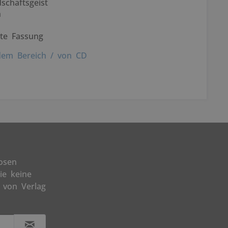
schaftsgeist
h
äte Fassung
dem Bereich / von CD
osen
ie keine
 von Verlag