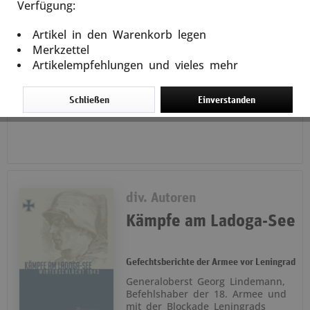
Verfügung:
weiterlesen
Artikel in den Warenkorb legen
Merkzettel
In den
Warenkorb
Artikelempfehlungen und vieles mehr
19,95 € *
Schließen
Einverstanden
div. Autoren
Kämpfe am Ladoga-See
Gefechtsberichte der Armee vor Leningrad
Generaloberst Georg Lindemann,
Befehlshaber der 18. Armee und
mit der Blockade Leningrads