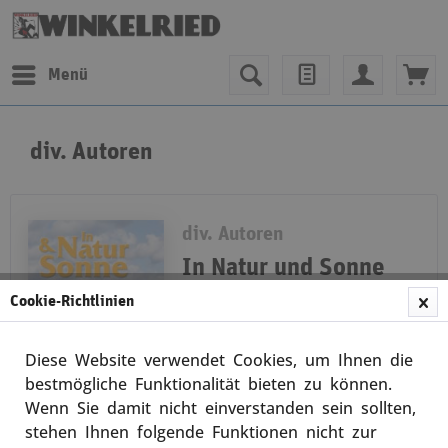
Menü
div. Autoren
div. Autoren
In Natur und Sonne
Cookie-Richtlinien
Sieg der Körperfreude
Mit der Verbreitung der
Diese Website verwendet Cookies, um Ihnen die
Farbfotographie in den 1930er
bestmögliche Funktionalität bieten zu können.
Jahren konnte sich auch die
Wenn Sie damit nicht einverstanden sein sollten,
Freikörperbewegung neu darstellen
und ihr Anliegen mit zahlreichen
stehen Ihnen folgende Funktionen nicht zur
Merken
Schriften und schmucken...