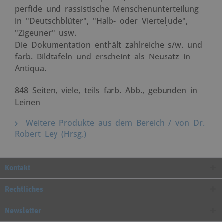
perfide und rassistische Menschenunterteilung
in "Deutschblüter", "Halb- oder Vierteljude",
"Zigeuner" usw.
Die Dokumentation enthält zahlreiche s/w. und
farb. Bildtafeln und erscheint als Neusatz in
Antiqua.
848 Seiten, viele, teils farb. Abb., gebunden in
Leinen
Weitere Produkte aus dem Bereich / von Dr.
Robert Ley (Hrsg.)
Kontakt
Rechtliches
Newsletter