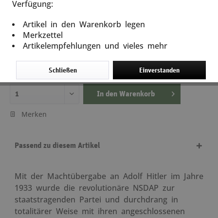
Verfügung:
Organisationsbuch der NSDAP
Artikel in den Warenkorb legen
Artikel-Nr.: 11748
Merkzettel
Artikelempfehlungen und vieles mehr
48,00 €
inkl. MwSt.
zzgl. Versandkosten
Schließen
Einverstanden
Lieferzeit ca. 5 Tage
In den
Warenkorb
Merken
Passend zu diesem Artikel
Mit der Machtübergabe an Adolf Hitler im Jahre
1933 wurde die revolutionäre NSDAP zur
staatstragenden Partei und durchdrang in
totalitärer Weise mit ihren angeschlossenen